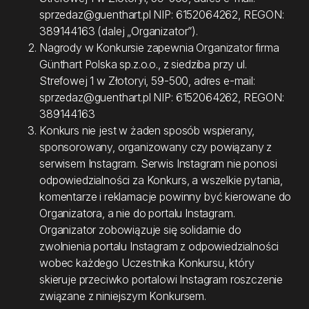
sprzedaz@guenthart.pl NIP: 6152064262, REGON:
389144163 (dalej „Organizator”).
Nagrody w Konkursie zapewnia Organizator firma
Günthart Polska sp.z.o.o., z siedziba przy ul.
Strefowej 1 w Złotoryi, 59-500, adres e-mail:
sprzedaz@guenthart.pl NIP: 6152064262, REGON:
389144163
Konkurs nie jest w żaden sposób wspierany,
sponsorowany, organizowany czy powiązany z
serwisem Instagram. Serwis Instagram nie ponosi
odpowiedzialności za Konkurs, a wszelkie pytania,
komentarze i reklamacje powinny być kierowane do
Organizatora, a nie do portalu Instagram.
Organizator zobowiązuje się solidarnie do
zwolnienia portalu Instagram z odpowiedzialności
wobec każdego Uczestnika Konkursu, który
skieruje przeciwko portalowi Instagram roszczenie
związane z niniejszym Konkursem.