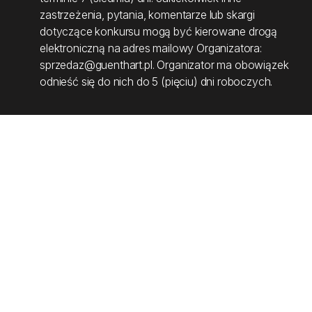
zastrzeżenia, pytania, komentarze lub skargi
dotyczące konkursu mogą być kierowane drogą
elektroniczną na adres mailowy Organizatora:
sprzedaz@guenthart.pl. Organizator ma obowiązek
odnieść się do nich do 5 (pięciu) dni roboczych.