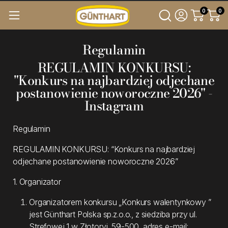
0
0
Regulamin
REGULAMIN KONKURSU:
"Konkurs na najbardziej odjechane
postanowienie noworoczne 2026" -
Instagram
Regulamin
REGULAMIN KONKURSU: “Konkurs na najbardziej
odjechane postanowienie noworoczne 2026”
1. Organizator
Organizatorem konkursu „Konkurs walentynkowy ”
jest Günthart Polska sp.z.o.o., z siedziba przy ul.
Strefowej 1 w Złotoryi, 59-500, adres e-mail: