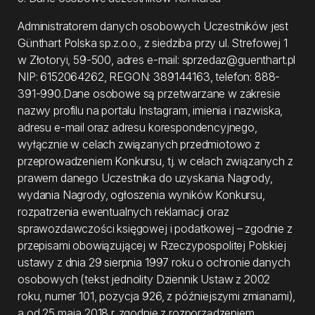
Administratorem danych osobowych Uczestników jest
Günthart Polska sp.z.o.o., z siedziba przy ul. Strefowej 1
w Złotoryi, 59-500, adres e-mail: sprzedaz@guenthart.pl
NIP: 6152064262, REGON: 389144163, telefon: 888-
391-990.Dane osobowe są przetwarzane w zakresie
nazwy profilu na portalu Instagram, imienia i nazwiska,
adresu e-mail oraz adresu korespondencyjnego,
wyłącznie w celach związanych przedmiotowo z
przeprowadzeniem Konkursu, tj. w celach związanych z
prawem danego Uczestnika do uzyskania Nagrody,
wydania Nagrody, ogłoszenia wyników Konkursu,
rozpatrzenia ewentualnych reklamacji oraz
sprawozdawczości księgowej i podatkowej – zgodnie z
przepisami obowiązującej w Rzeczypospolitej Polskiej
ustawy z dnia 29 sierpnia 1997 roku o ochronie danych
osobowych (tekst jednolity Dziennik Ustaw z 2002
roku, numer 101, pozycja 926, z późniejszymi zmianami),
a od 25 maja 2018 r. zgodnie z rozporządzeniem