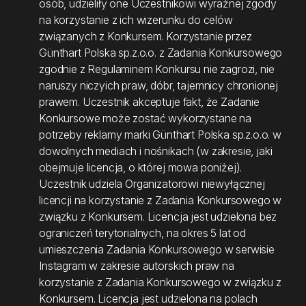
osób, udzieliły one Uczestnikowi wyraźnej zgody
na korzystanie z ich wizerunku do celów
związanych z Konkursem. Korzystanie przez
Günthart Polska sp.z.o.o. z Zadania Konkursowego
zgodnie z Regulaminem Konkursu nie zagrozi, nie
naruszy niczyich praw, dóbr, tajemnicy chronionej
prawem. Uczestnik akceptuje fakt, że Zadanie
Konkursowe może zostać wykorzystane na
potrzeby reklamy marki Günthart Polska sp.z.o.o. w
dowolnych mediach i nośnikach (w zakresie, jaki
obejmuje licencja, o której mowa poniżej).
Uczestnik udziela Organizatorowi niewyłącznej
licencji na korzystanie z Zadania Konkursowego w
związku z Konkursem. Licencja jest udzielona bez
ograniczeń terytorialnych, na okres 5 lat od
umieszczenia Zadania Konkursowego w serwisie
Instagram w zakresie autorskich praw na
korzystanie z Zadania Konkursowego w związku z
Konkursem. Licencja jest udzielona na polach