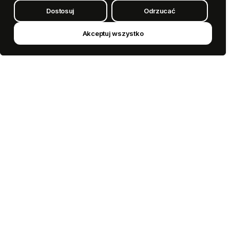
Dostosuj
Odrzucać
Akceptuj wszystko
GÜNTHART POLSKA SP. Z O.O.
ul. Strefowa 1 59-500 Złotoryja
Woj. Dolnośląskie (Polska)
Telefon:
+48
76 744 90 67
Email:
sprzedaz@guenthart.pl
NIP: 615 206 4262