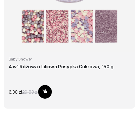
Baby Shower
4 w1 Różowa i Liliowa Posypka Cukrowa, 150 g
Pierwotna
Aktualna
6,30
zł
20,89
zł
Dodaj do koszyka
cena
cena
wynosiła:
wynosi:
20,89 zł.
6,30 zł.