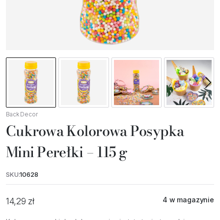
Back Decor
Cukrowa Kolorowa Posypka
Mini Perełki – 115 g
SKU:
10628
4 w magazynie
14,29
zł