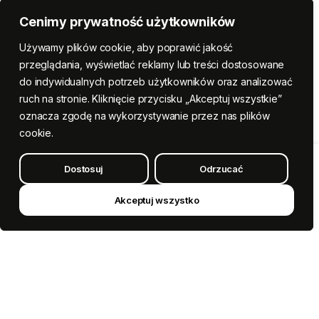
Cenimy prywatność użytkowników
Używamy plików cookie, aby poprawić jakość
przeglądania, wyświetlać reklamy lub treści dostosowane
do indywidualnych potrzeb użytkowników oraz analizować
ruch na stronie. Kliknięcie przycisku „Akceptuj wszystkie”
oznacza zgodę na wykorzystywanie przez nas plików
cookie.
Dostosuj
Odrzucać
Dodaj do koszyka
Praliny
w
Metalowym
Akceptuj wszystko
Kup teraz
Sercu
quantity