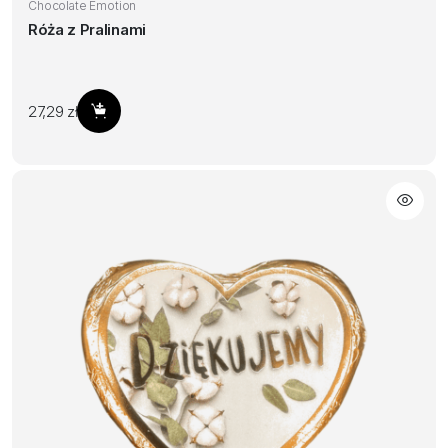
Chocolate Emotion
Róża z Pralinami
27,29
zł
Dodaj do koszyka