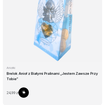
Aniołki
Brelok Anioł z Białymi Pralinami „Jestem Zawsze Przy
Tobie”
24,99
zł
Dodaj do koszyka