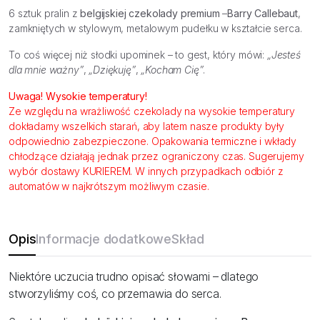
6 sztuk pralin z
belgijskiej czekolady premium
–
Barry Callebaut
,
zamkniętych w stylowym, metalowym pudełku w kształcie serca.
To coś więcej niż słodki upominek – to gest, który mówi:
„Jesteś
dla mnie ważny”
,
„Dziękuję”
,
„Kocham Cię”
.
Uwaga! Wysokie temperatury!
Ze względu na wrażliwość czekolady na wysokie temperatury
dokładamy wszelkich starań, aby latem nasze produkty były
odpowiednio zabezpieczone. Opakowania termiczne i wkłady
chłodzące działają jednak przez ograniczony czas. Sugerujemy
wybór dostawy KURIEREM. W innych przypadkach odbiór z
automatów w najkrótszym możliwym czasie.
Opis
Informacje dodatkowe
Skład
Niektóre uczucia trudno opisać słowami – dlatego
stworzyliśmy coś, co przemawia do serca.