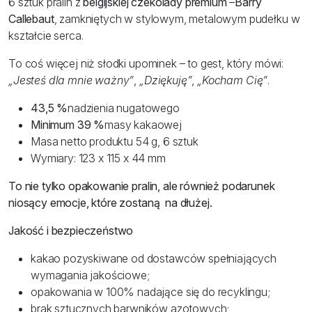
6 sztuk pralin z
belgijskiej czekolady premium
–
Barry
Callebaut
, zamkniętych w stylowym, metalowym pudełku w
kształcie serca.
To coś więcej niż słodki upominek – to gest, który mówi:
„Jesteś dla mnie ważny”
,
„Dziękuję”
,
„Kocham Cię”
.
43,5 %
nadzienia nugatowego
Minimum 39 %
masy kakaowej
Masa netto produktu 54 g, 6 sztuk
Wymiary: 123 x 115 x 44 mm
To nie tylko opakowanie pralin, ale również podarunek
niosący emocje, które zostaną na dłużej.
Jakość i bezpieczeństwo
kakao pozyskiwane od dostawców spełniających
wymagania jakościowe;
opakowania w 100% nadające się do recyklingu;
brak sztucznych barwników azotowych;