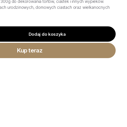
u 300g do dekorowania tortów, ciastek i innych wypieków.
ortach urodzinowych, domowych ciastach oraz wielkanocnych
Dodaj do koszyka
Kup teraz