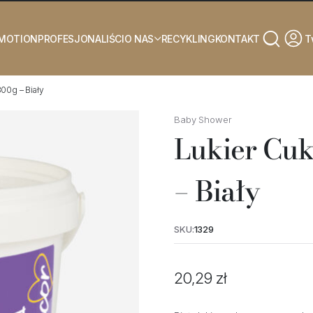
T
EMOTION
PROFESJONALIŚCI
O NAS
RECYKLING
KONTAKT
00g – Biały
Baby Shower
Lukier Cu
– Biały
SKU:
1329
20,29
zł