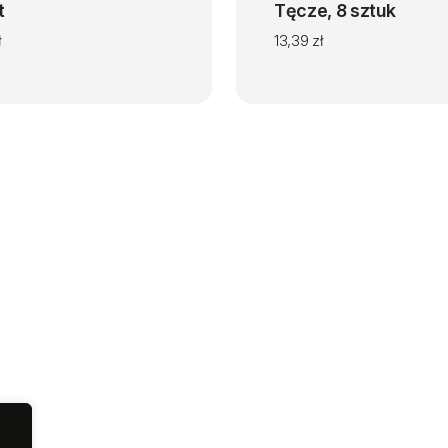
t
Tęcze, 8 sztuk
ł
13,39
zł