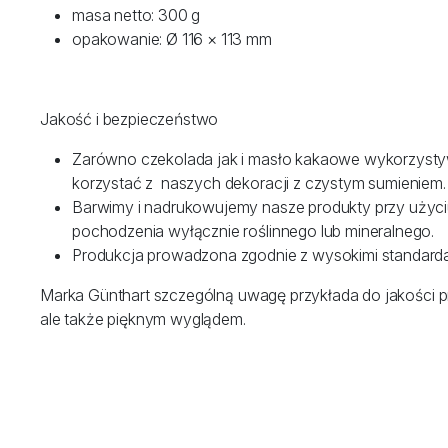
masa netto: 300 g
opakowanie: Ø 116 × 113 mm
Jakość i bezpieczeństwo
Zarówno czekolada jak i masło kakaowe wykorzyst
korzystać z naszych dekoracji z czystym sumieniem.
Barwimy i nadrukowujemy nasze produkty przy użyciu
pochodzenia wyłącznie roślinnego lub mineralnego.
Produkcja prowadzona zgodnie z wysokimi standarda
Marka Günthart szczególną uwagę przykłada do jakości pr
ale także pięknym wyglądem.