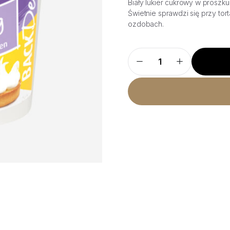
Biały lukier cukrowy w proszk
Świetnie sprawdzi się przy t
ozdobach.
Lukier
Cukrowy
w
Proszku
300g
-
Biały
quantity