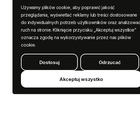
Używamy plików cookie, aby poprawić jakość
przeglądania, wyświetlać reklamy lub treści dostosowane
do indywidualnych potrzeb użytkowników oraz analizowa
ruch na stronie. Kliknięcie przycisku „Akceptuj wszystkie”
oznacza zgodę na wykorzystywanie przez nas plików
cookie.
Dostosuj
Odrzucać
Akceptuj wszystko