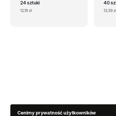
24 sztuki
40 sz
12,19
zł
13,39
z
Cenimy prywatność użytkowników