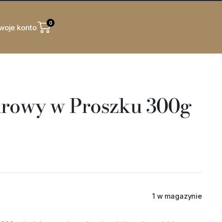
0
woje konto
krowy w Proszku 300g
1 w magazynie