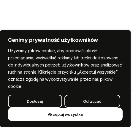
Cenimy prywatność użytkowników
Używamy plików cookie, aby poprawić jakość
przeglądania, wyświetlać reklamy lub treści dostosowane
do indywidualnych potrzeb użytkowników oraz analizować
ruch na stronie. Kliknięcie przycisku „Akceptuj wszystkie”
oznacza zgodę na wykorzystywanie przez nas plików
cookie.
Dostosuj
Odrzucać
Dodaj do koszyka
Marcepanowa
Figurka
Sowy
Akceptuj wszystko
Kup teraz
quantity