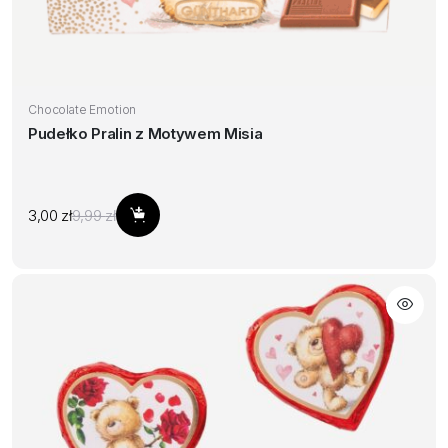
Chocolate Emotion
Pudełko Pralin z Motywem Misia
Pierwotna
Aktualna
3,00
zł
9,99
zł
Dodaj do koszyka
cena
cena
wynosiła:
wynosi:
9,99 zł.
3,00 zł.