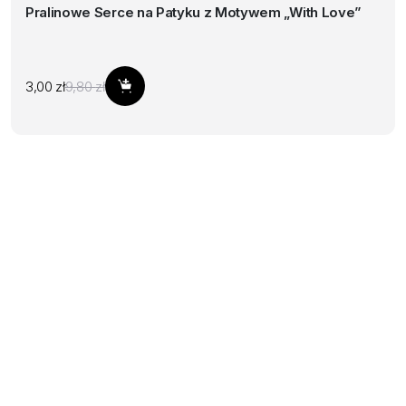
Pralinowe Serce na Patyku z Motywem „With Love”
Pierwotna
Aktualna
3,00
zł
9,80
zł
Dodaj do koszyka
cena
cena
wynosiła:
wynosi:
9,80 zł.
3,00 zł.