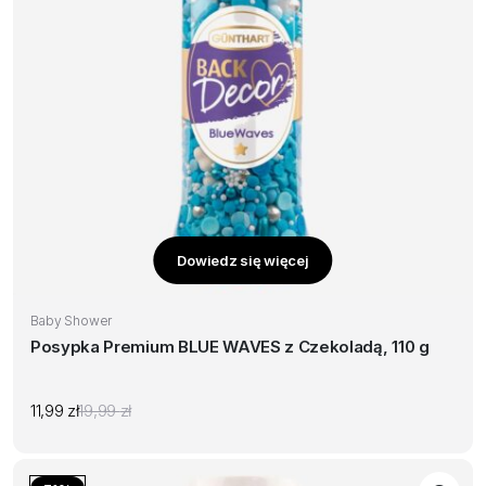
Dowiedz się więcej
Baby Shower
Posypka Premium BLUE WAVES z Czekoladą, 110 g
11,99
zł
19,99
zł
Pierwotna
Aktualna
cena
cena
wynosiła:
wynosi:
19,99 zł.
11,99 zł.