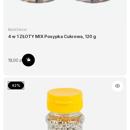
Back Decor
4 w 1 ZŁOTY MIX Posypka Cukrowa, 120 g
19,00
zł
Dodaj do koszyka
42%