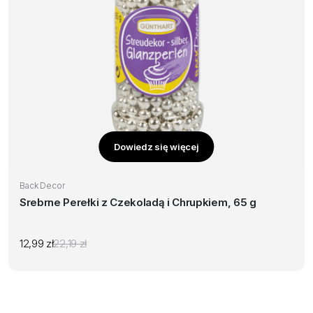
Dowiedz się więcej
Back Decor
Srebrne Perełki z Czekoladą i Chrupkiem, 65 g
12,99
zł
22,19
zł
Pierwotna
Aktualna
cena
cena
wynosiła:
wynosi:
22,19 zł.
12,99 zł.