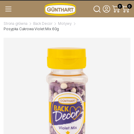
0
0
Strona główna
Back Decor
Motywy
Posypka Cukrowa Violet Mix 60g