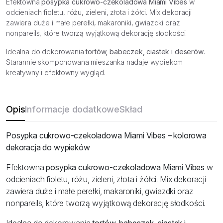
Efektowna
posypka cukrowo-czekoladowa Miami Vibes
w
19,99 zł.
5,99 zł.
odcieniach fioletu, różu, zieleni, złota i żółci. Mix dekoracji
zawiera duże i małe perełki, makaroniki, gwiazdki oraz
nonpareils, które tworzą wyjątkową dekorację słodkości.
Idealna do dekorowania
tortów, babeczek, ciastek i deserów
.
Starannie skomponowana mieszanka nadaje wypiekom
kreatywny i efektowny wygląd.
Opis
Informacje dodatkowe
Skład
Posypka cukrowo-czekoladowa Miami Vibes – kolorowa
dekoracja do wypieków
Efektowna
posypka cukrowo-czekoladowa Miami Vibes
w
odcieniach fioletu, różu, zieleni, złota i żółci. Mix dekoracji
zawiera duże i małe perełki, makaroniki, gwiazdki oraz
nonpareils, które tworzą wyjątkową dekorację słodkości.