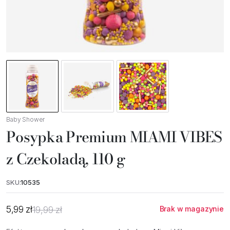
Baby Shower
Posypka Premium MIAMI VIBES
z Czekoladą, 110 g
SKU:
10535
5,99
zł
19,99
zł
Brak w magazynie
Pierwotna
Aktualna
cena
cena
wynosiła:
wynosi: