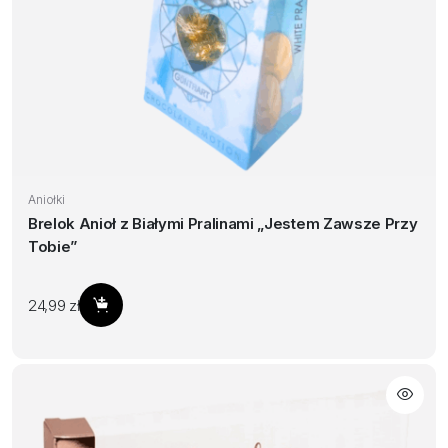
Aniołki
Brelok Anioł z Białymi Pralinami „Jestem Zawsze Przy
Tobie”
24,99
zł
Dodaj do koszyka