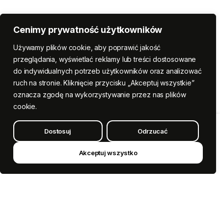
Cenimy prywatność użytkowników
Używamy plików cookie, aby poprawić jakość
przeglądania, wyświetlać reklamy lub treści dostosowane
do indywidualnych potrzeb użytkowników oraz analizować
ruch na stronie. Kliknięcie przycisku „Akceptuj wszystkie”
oznacza zgodę na wykorzystywanie przez nas plików
cookie.
Dostosuj
Odrzucać
Dodaj do koszyka
Pralinowe
Serce
z
Akceptuj wszystko
Kup teraz
Aniołem
z
Poliżywicy
quantity