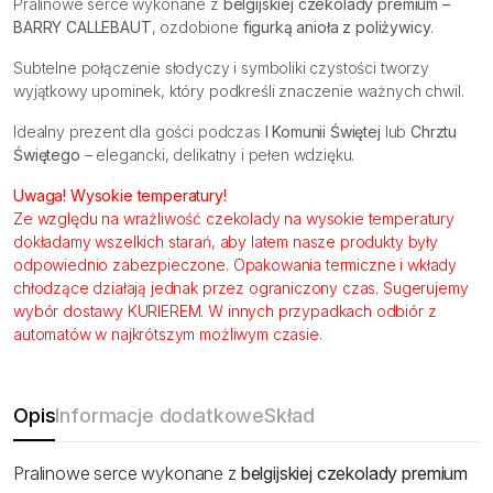
Pralinowe serce wykonane z
belgijskiej czekolady
premium –
BARRY CALLEBAUT
, ozdobione
figurką anioła z poliżywicy
.
Subtelne połączenie słodyczy i symboliki czystości tworzy
wyjątkowy upominek, który podkreśli znaczenie ważnych chwil.
Idealny prezent dla gości podczas
I Komunii Świętej
lub
Chrztu
Świętego
– elegancki, delikatny i pełen wdzięku.
Uwaga! Wysokie temperatury!
Ze względu na wrażliwość czekolady na wysokie temperatury
dokładamy wszelkich starań, aby latem nasze produkty były
odpowiednio zabezpieczone. Opakowania termiczne i wkłady
chłodzące działają jednak przez ograniczony czas. Sugerujemy
wybór dostawy KURIEREM. W innych przypadkach odbiór z
automatów w najkrótszym możliwym czasie.
Opis
Informacje dodatkowe
Skład
Pralinowe serce wykonane z
belgijskiej czekolady
premium