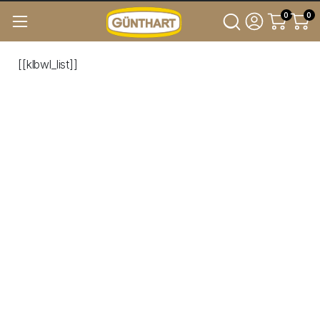
0
0
[[klbwl_list]]