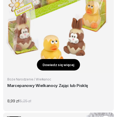
Dowiedz się więcej
Boże Narodzenie / Wielkanoc
Marcepanowy Wielkanocy Zając lub Pisklę
8,99
zł
15,25
zł
Pierwotna
Aktualna
cena
cena
wynosiła:
wynosi:
15,25 zł.
8,99 zł.