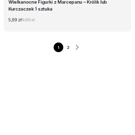
Wielkanocne Figurki z Marcepanu – Królik lub
Kurczaczek 1 sztuka
5,99
zł
9,99
zł
Pierwotna
Aktualna
cena
cena
wynosiła:
wynosi:
9,99 zł.
5,99 zł.
1
2