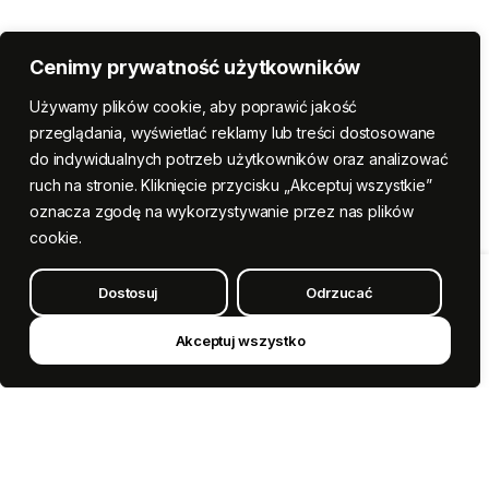
Cenimy prywatność użytkowników
Używamy plików cookie, aby poprawić jakość
przeglądania, wyświetlać reklamy lub treści dostosowane
do indywidualnych potrzeb użytkowników oraz analizować
ruch na stronie. Kliknięcie przycisku „Akceptuj wszystkie”
oznacza zgodę na wykorzystywanie przez nas plików
cookie.
Dostosuj
Odrzucać
Dodaj do koszyka
Cukrowe
Oczy,
63
Akceptuj wszystko
Kup teraz
sztuki
quantity