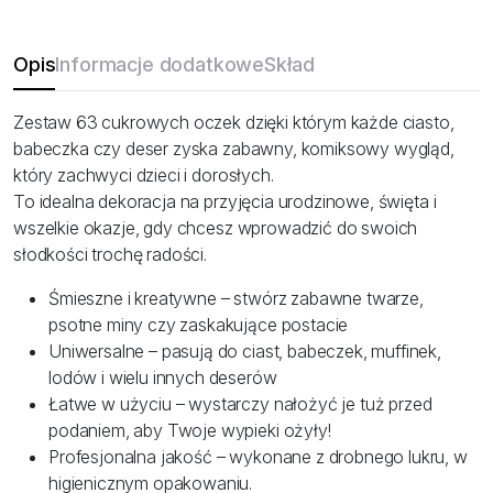
Opis
Informacje dodatkowe
Skład
Zestaw 63 cukrowych oczek dzięki którym każde ciasto,
babeczka czy deser zyska zabawny, komiksowy wygląd,
który zachwyci dzieci i dorosłych.
To idealna dekoracja na przyjęcia urodzinowe, święta i
wszelkie okazje, gdy chcesz wprowadzić do swoich
słodkości trochę radości.
Śmieszne i kreatywne – stwórz zabawne twarze,
psotne miny czy zaskakujące postacie
Uniwersalne – pasują do ciast, babeczek, muffinek,
lodów i wielu innych deserów
Łatwe w użyciu – wystarczy nałożyć je tuż przed
podaniem, aby Twoje wypieki ożyły!
Profesjonalna jakość – wykonane z drobnego lukru, w
higienicznym opakowaniu.