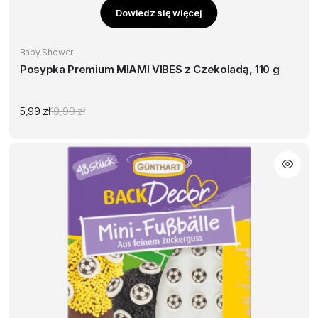
Dowiedz się więcej
Baby Shower
Posypka Premium MIAMI VIBES z Czekoladą, 110 g
5,99
zł
19,99
zł
Pierwotna
Aktualna
cena
cena
wynosiła:
wynosi:
19,99 zł.
5,99 zł.