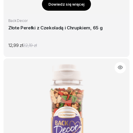
Dowiedz się więcej
Back Decor
Złote Perełki z Czekoladą i Chrupkiem, 65 g
12,99
zł
22,19
zł
Pierwotna
Aktualna
cena
cena
wynosiła:
wynosi:
22,19 zł.
12,99 zł.