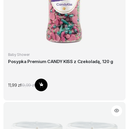
Baby Shower
Posypka Premium CANDY KISS z Czekoladą, 120 g
Pierwotna
Aktualna
11,99
zł
19,99
zł
Dodaj do koszyka
cena
cena
wynosiła:
wynosi:
19,99 zł.
11,99 zł.