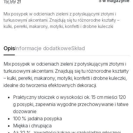
5 w magazynie
19,99
zł
Mix posypek w odcieniach zieleni z połyskującymi złotymi i
turkusowymi akcentami. Znajdują się tu różnorodne kształty –
kulki, perełki, makarony, motylki, konfetti i drobne kuleczki
Opis
Informacje dodatkowe
Skład
Mix posypek w odcieniach zieleni z połyskującymi złotymi i
turkusowymi akcentami. Znajdują się tu różnorodne kształty
– kulki, perełki, makarony, motylki, konfetti i drobne kuleczki,
idealne do tworzenia efektownych dekoracji.
Praktyczny słoiczek o wysokości ok. 15 cm mieści 120
g posypki, zapewnia wygodne przechowywanie i łatwe
dozowanie
100 % jadalna posypka
Miękka i chrupiąca
Aż 32 % zawartości kakao w czekoladzie mlecznej