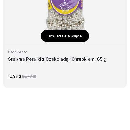
Dowiedz się więcej
Back Decor
Srebrne Perełki z Czekoladą i Chrupkiem, 65 g
12,99
zł
22,19
zł
Pierwotna
Aktualna
cena
cena
wynosiła:
wynosi:
22,19 zł.
12,99 zł.