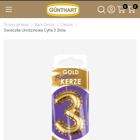
0
0
Strona główna
Back Decor
Okazje
Świeczka Urodzinowa Cyfra 3 Złota