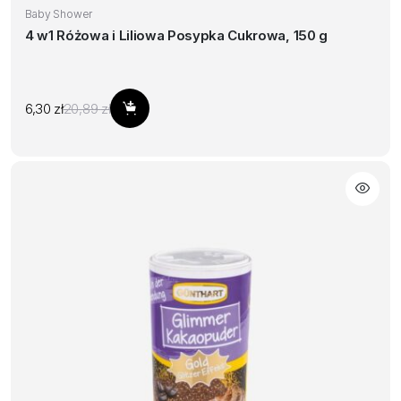
Baby Shower
4 w1 Różowa i Liliowa Posypka Cukrowa, 150 g
Pierwotna
Aktualna
6,30
zł
20,89
zł
Dodaj do koszyka
cena
cena
wynosiła:
wynosi:
20,89 zł.
6,30 zł.