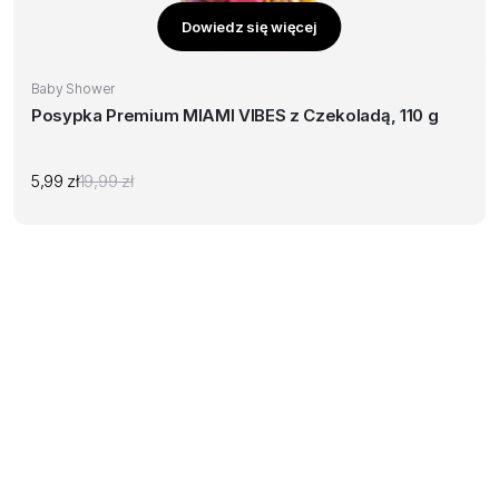
Dowiedz się więcej
Baby Shower
Posypka Premium MIAMI VIBES z Czekoladą, 110 g
5,99
zł
19,99
zł
Pierwotna
Aktualna
cena
cena
wynosiła:
wynosi:
19,99 zł.
5,99 zł.