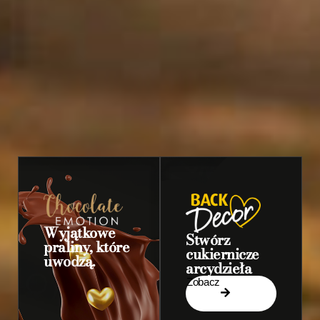
Wyjątkowe
Stwórz
praliny, które
cukiernicze
uwodzą.
arcydzieła
Zobacz